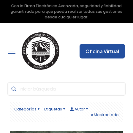
Con la Firma Electrónica Avanzada, seguridad y fiabilidad
✕
garantizada para que pueda realizar todas sus gestiones
desde cualquier lugar.
Oficina Virtual
Categorías
Etiquetas
Autor
Mostrar todo