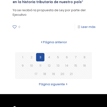
en la historia tributaria de nuestro país”
Ya se recibió la propuesta de Ley por parte del
Ejecutivo
0
Leer más
Página anterior
1
2
3
4
5
6
7
8
9
10
11
12
13
14
15
16
17
18
19
20
21
Página siguiente