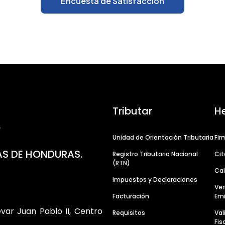
Encuesta de Satisfacción
Tributar
H
Unidad de Orientación Tributaria
Fir
AS DE HONDURAS.
Registro Tributario Nacional
Cit
(RTN)
Cal
Impuestos y Declaraciones
Ver
Facturación
Emi
evar Juan Pablo II, Centro
Requisitos
Va
Fis