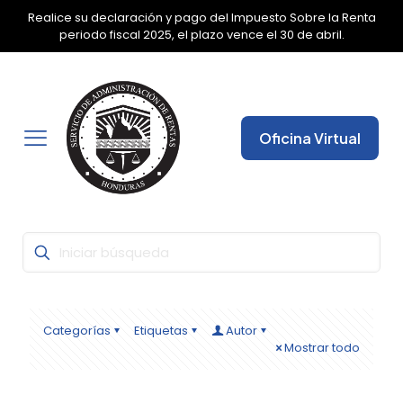
Realice su declaración y pago del Impuesto Sobre la Renta
✕
periodo fiscal 2025, el plazo vence el 30 de abril.
Oficina Virtual
Categorías
Etiquetas
Autor
Mostrar todo