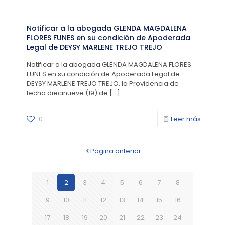
Notificar a la abogada GLENDA MAGDALENA
FLORES FUNES en su condición de Apoderada
Legal de DEYSY MARLENE TREJO TREJO
Notificar a la abogada GLENDA MAGDALENA FLORES
FUNES en su condición de Apoderada Legal de
DEYSY MARLENE TREJO TREJO, la Providencia de
fecha diecinueve (19) de
[…]
0
Leer más
Página anterior
1
2
3
4
5
6
7
8
9
10
11
12
13
14
15
16
17
18
19
20
21
22
23
24