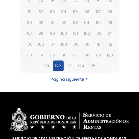
73
74
75
76
77
78
79
80
81
82
83
84
85
86
87
88
89
90
91
92
93
94
95
96
97
98
99
100
101
102
103
104
105
106
107
108
109
110
111
112
113
114
115
116
117
118
119
120
121
122
123
124
125
Página siguiente
SERVICIO DE ADMINISTRACIÓN DE RENTAS DE HONDURAS.