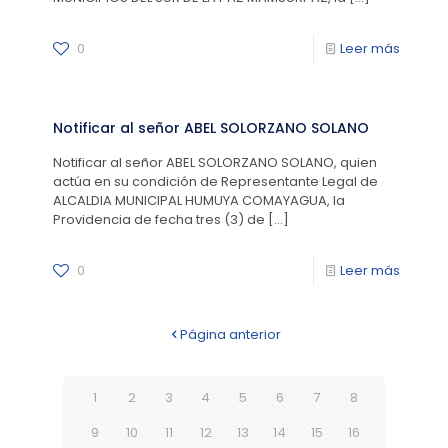
0
Leer más
Notificar al señor ABEL SOLORZANO SOLANO
Notificar al señor ABEL SOLORZANO SOLANO, quien
actúa en su condición de Representante Legal de
ALCALDIA MUNICIPAL HUMUYA COMAYAGUA, la
Providencia de fecha tres (3) de
[…]
0
Leer más
Página anterior
1
2
3
4
5
6
7
8
9
10
11
12
13
14
15
16