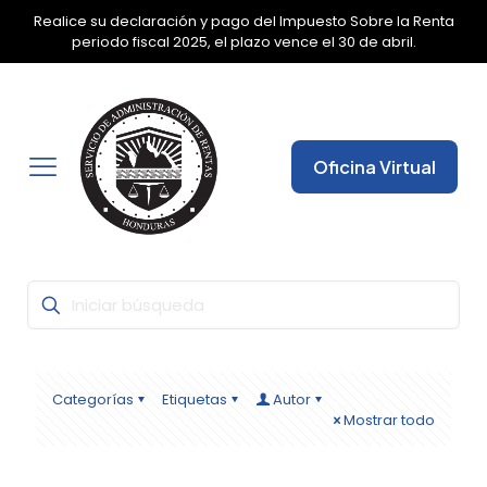
Realice su declaración y pago del Impuesto Sobre la Renta
✕
periodo fiscal 2025, el plazo vence el 30 de abril.
Oficina Virtual
Categorías
Etiquetas
Autor
Mostrar todo