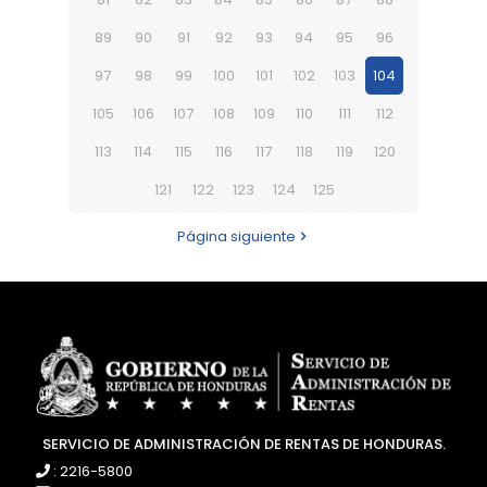
89
90
91
92
93
94
95
96
97
98
99
100
101
102
103
104
105
106
107
108
109
110
111
112
113
114
115
116
117
118
119
120
121
122
123
124
125
Página siguiente
SERVICIO DE ADMINISTRACIÓN DE RENTAS DE HONDURAS.
: 2216-5800