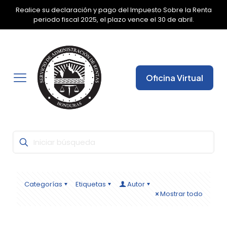
Realice su declaración y pago del Impuesto Sobre la Renta
✕
periodo fiscal 2025, el plazo vence el 30 de abril.
Oficina Virtual
Categorías
Etiquetas
Autor
Mostrar todo