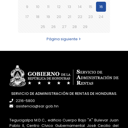
9
10
11
12
13
14
15
16
17
18
19
20
21
22
23
24
25
26
27
28
29
Página siguiente
SERVICIO DE ADMINISTRACIÓN DE RENTAS DE HONDURAS.
: 2216-5800
: asistencia@sar.gob.hn
Tegucigalpa M.D.C., edificio Cuerpo Bajo "A" Bulevar Juan
Pablo II, Centro Cívico Gubernamental José Cecilio del