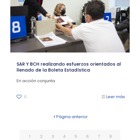
SAR Y BCH realizando esfuerzos orientados al
llenado de la Boleta Estadística
En acción conjunta
0
Leer más
Página anterior
1
2
3
4
5
6
7
8