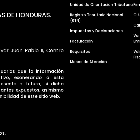
Unidad de Orientación Tributaria
Fir
AS DE HONDURAS.
Registro Tributario Nacional
Cit
(RTN)
Cal
Impuestos y Declaraciones
Ver
Facturación
Emi
evar Juan Pablo II, Centro
Requisitos
Va
Fis
Mesas de Atención
suarios que la información
tivo, exonerando a esta
resente o futura, si dicha
s antes expuestos, asimismo
ibilidad de este sitio web.
os.