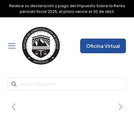
Realice su declaración y pago del Impuesto Sobre la Renta
✕
periodo fiscal 2025, el plazo vence el 30 de abril.
Oficina Virtual