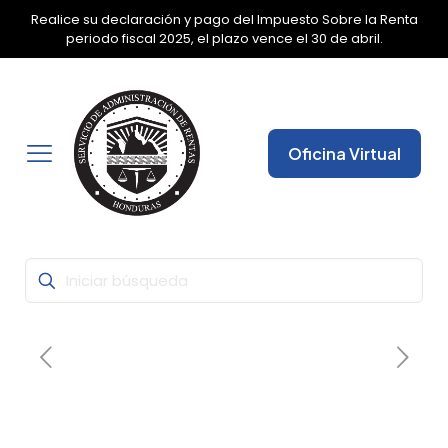
Realice su declaración y pago del Impuesto Sobre la Renta
✕
periodo fiscal 2025, el plazo vence el 30 de abril.
Oficina Virtual