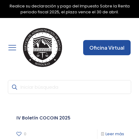
Realice su declaración y pago del Impuesto Sobre la Renta
✕
periodo fiscal 2025, el plazo vence el 30 de abril.
Oficina Virtual
IV Boletín COCOIN 2025
0
Leer más