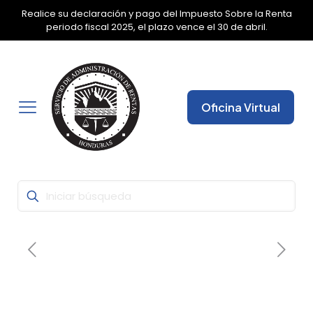
Realice su declaración y pago del Impuesto Sobre la Renta
✕
periodo fiscal 2025, el plazo vence el 30 de abril.
Oficina Virtual