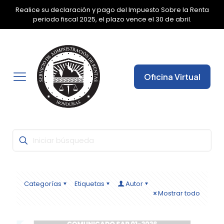
Realice su declaración y pago del Impuesto Sobre la Renta
✕
periodo fiscal 2025, el plazo vence el 30 de abril.
Oficina Virtual
Categorías
Etiquetas
Autor
Mostrar todo