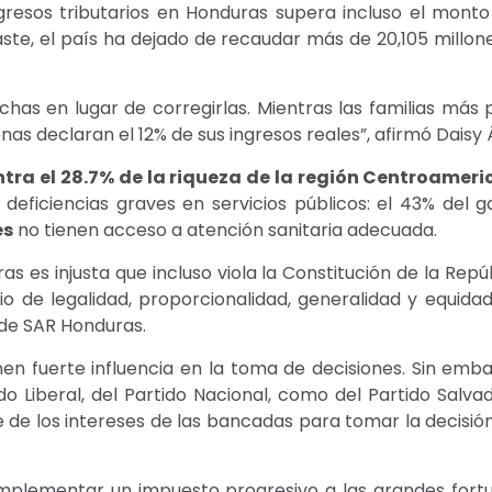
ngresos tributarios en Honduras supera incluso el monto
raste, el país ha dejado de recaudar más de 20,105 millo
rechas en lugar de corregirlas. Mientras las familias más
nas declaran el 12% de sus ingresos reales”, afirmó Daisy
ntra el 28.7% de la riqueza de la región Centroamer
 deficiencias graves en servicios públicos: el 43% del
es
no tienen acceso a atención sanitaria adecuada.
es injusta que incluso viola la Constitución de la Repúbli
ipio de legalidad, proporcionalidad, generalidad y equi
 de SAR Honduras.
nen fuerte influencia en la toma de decisiones. Sin em
 Liberal, del Partido Nacional, como del Partido Salvad
se de los intereses de las bancadas para tomar la decisió
implementar un impuesto progresivo a las grandes fortuna