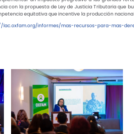
ancia con la propuesta de Ley de Justicia Tributaria que b
etencia equitativa que incentive la producción nacional
://lac.oxfam.org/informes/mas-recursos-para-mas-der