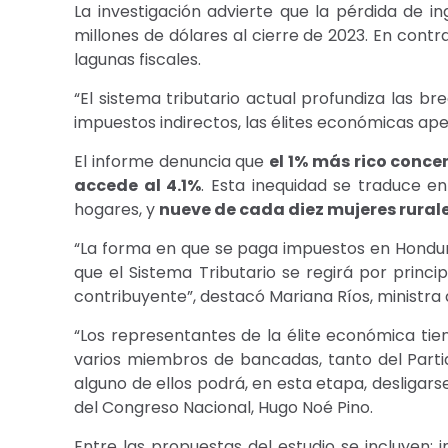
La investigación advierte que la pérdida de i
millones de dólares al cierre de 2023. En cont
lagunas fiscales.
“El sistema tributario actual profundiza las b
impuestos indirectos, las élites económicas ape
El informe denuncia que
el 1% más rico conce
accede al 4.1%
. Esta inequidad se traduce en
hogares, y
nueve de cada diez mujeres rural
“La forma en que se paga impuestos en Honduras 
que el Sistema Tributario se regirá por princ
contribuyente”, destacó Mariana Ríos, ministra
“Los representantes de la élite económica tie
varios miembros de bancadas, tanto del Partido
alguno de ellos podrá, en esta etapa, desligar
del Congreso Nacional, Hugo Noé Pino.
Entre las propuestas del estudio se incluyen: 