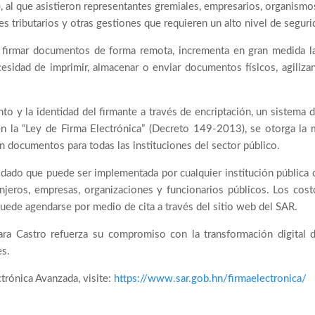
al que asistieron representantes gremiales, empresarios, organismos
es tributarios y otras gestiones que requieren un alto nivel de seguri
de firmar documentos de forma remota, incrementa en gran medida la
cesidad de imprimir, almacenar o enviar documentos físicos, agiliz
to y la identidad del firmante a través de encriptación, un sistema 
 la “Ley de Firma Electrónica” (Decreto 149-2013), se otorga la m
n documentos para todas las instituciones del sector público.
, dado que puede ser implementada por cualquier institución pública 
jeros, empresas, organizaciones y funcionarios públicos. Los cost
 puede agendarse por medio de cita a través del sitio web del SAR.
ara Castro refuerza su compromiso con la transformación digital de
es.
rónica Avanzada, visite:
https://www.sar.gob.hn/firmaelectronica/