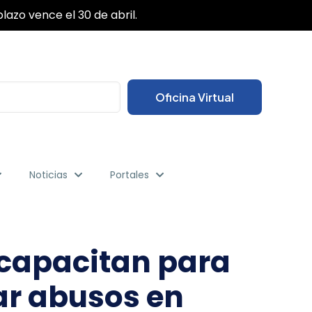
✕
das sus gestiones desde cualquier lugar.
Oficina Virtual
Noticias
Portales
e capacitan para
ar abusos en