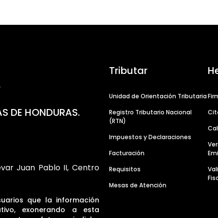
Tributar
H
Unidad de Orientación Tributaria
Fir
AS DE HONDURAS.
Registro Tributario Nacional
Cit
(RTN)
Cal
Impuestos y Declaraciones
Ver
Facturación
Emi
evar Juan Pablo II, Centro
Requisitos
Va
Fis
Mesas de Atención
suarios que la información
tivo, exonerando a esta