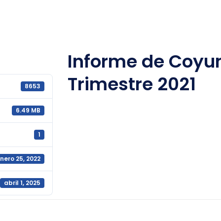
Informe de Coyun
Trimestre 2021
8653
6.49 MB
1
nero 25, 2022
abril 1, 2025