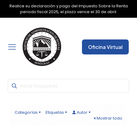
Realice su declaración y pago del Impuesto Sobre la Renta
✕
periodo fiscal 2025, el plazo vence el 30 de abril.
Oficina Virtual
Categorías
Etiquetas
Autor
Mostrar todo