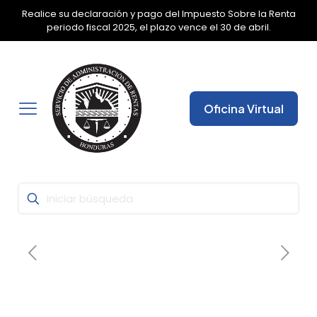
Realice su declaración y pago del Impuesto Sobre la Renta
✕
periodo fiscal 2025, el plazo vence el 30 de abril.
Oficina Virtual