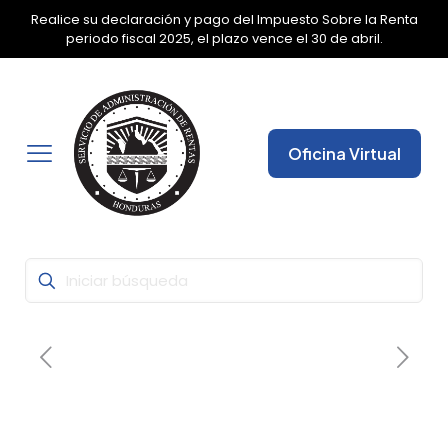
Realice su declaración y pago del Impuesto Sobre la Renta
✕
periodo fiscal 2025, el plazo vence el 30 de abril.
Oficina Virtual