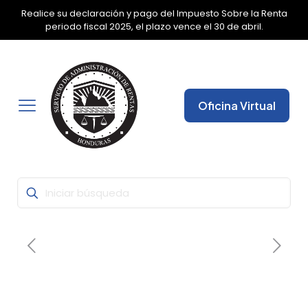
Realice su declaración y pago del Impuesto Sobre la Renta
✕
periodo fiscal 2025, el plazo vence el 30 de abril.
Oficina Virtual