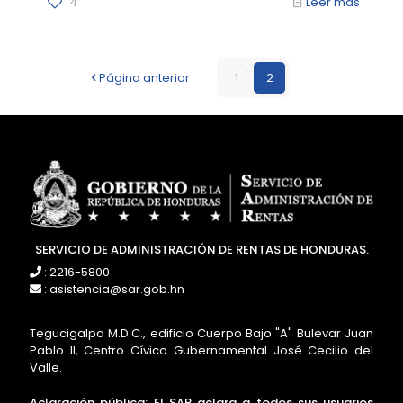
4
Leer más
Página anterior
1
2
SERVICIO DE ADMINISTRACIÓN DE RENTAS DE HONDURAS.
: 2216-5800
: asistencia@sar.gob.hn
Tegucigalpa M.D.C., edificio Cuerpo Bajo "A" Bulevar Juan
Pablo II, Centro Cívico Gubernamental José Cecilio del
Valle.
Aclaración pública: El SAR aclara a todos sus usuarios