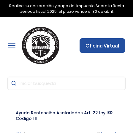
Realice su declaración y pago del Impuesto Sobre la Renta
✕
periodo fiscal 2025, el plazo vence el 30 de abril.
Oficina Virtual
Ayuda Rentención Asalariados Art. 22 ley ISR
Código 111