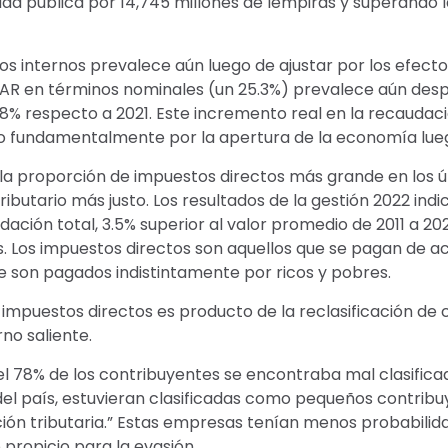
uda pública por 14,745 millones de lempiras y superando 
 internos prevalece aún luego de ajustar por los efectos 
SAR en términos nominales (un 25.3%) prevalece aún despué
% respecto a 2021. Este incremento real en la recaudación
jo fundamentalmente por la apertura de la economía lue
 proporción de impuestos directos más grande en los úl
tributario más justo. Los resultados de la gestión 2022 in
ación total, 3.5% superior al valor promedio de 2011 a 20
as. Los impuestos directos son aquellos que se pagan de
que son pagados indistintamente por ricos y pobres.
 impuestos directos es producto de la reclasificación de
no saliente.
“el 78% de los contribuyentes se encontraba mal clasific
l país, estuvieran clasificadas como pequeños contribuye
ción tributaria.” Estas empresas tenían menos probabilid
propicio para la evasión.