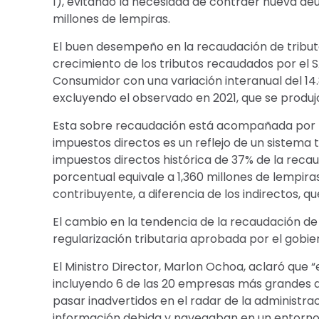
1), evitando la necesidad de contraer nueva de
millones de lempiras.
El buen desempeño en la recaudación de tributos
crecimiento de los tributos recaudados por el 
Consumidor con una variación interanual del 14.8
excluyendo el observado en 2021, que se produ
Esta sobre recaudación está acompañada por la
impuestos directos es un reflejo de un sistema 
impuestos directos histórica de 37% de la recaud
porcentual equivale a 1,360 millones de lempir
contribuyente, a diferencia de los indirectos, 
El cambio en la tendencia de la recaudación de
regularización tributaria aprobada por el gobier
El Ministro Director, Marlon Ochoa, aclaró que 
incluyendo 6 de las 20 empresas más grandes de
pasar inadvertidos en el radar de la administra
información debida y navegaban en un entorno 