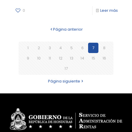
0
Leer más
Página anterior
1
2
3
4
5
6
7
8
9
10
11
12
13
14
15
16
17
Página siguiente