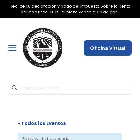
Realice su declaración y pago del Impuesto Sobre la Renta
✕
periodo fiscal 2025, el plazo vence el 30 de abril.
Oficina Virtual
« Todos los Eventos
Este evento ha pasado.