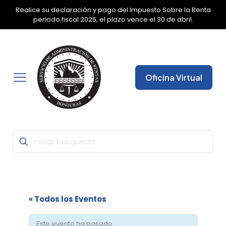
Realice su declaración y pago del Impuesto Sobre la Renta
✕
periodo fiscal 2025, el plazo vence el 30 de abril.
Oficina Virtual
« Todos los Eventos
Este evento ha pasado.