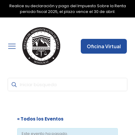
Realice su declaración y pago del Impuesto Sobre la Renta
✕
periodo fiscal 2025, el plazo vence el 30 de abril.
Oficina Virtual
« Todos los Eventos
Este evento ha pasado.