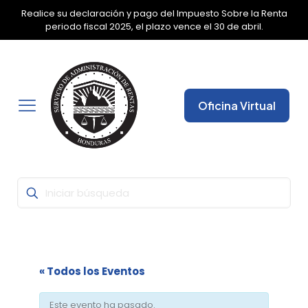
Realice su declaración y pago del Impuesto Sobre la Renta
✕
periodo fiscal 2025, el plazo vence el 30 de abril.
Oficina Virtual
« Todos los Eventos
Este evento ha pasado.