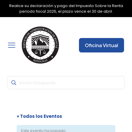
Realice su declaración y pago del Impuesto Sobre la Renta
✕
periodo fiscal 2025, el plazo vence el 30 de abril.
Oficina Virtual
« Todos los Eventos
Este evento ha pasado.