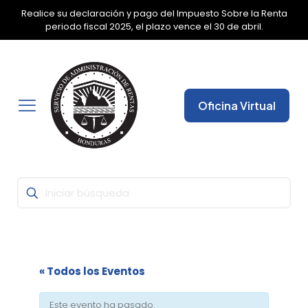
Realice su declaración y pago del Impuesto Sobre la Renta
✕
periodo fiscal 2025, el plazo vence el 30 de abril.
Oficina Virtual
« Todos los Eventos
Este evento ha pasado.