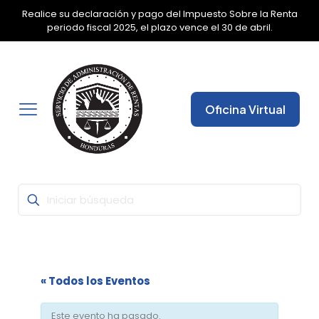
Realice su declaración y pago del Impuesto Sobre la Renta
✕
periodo fiscal 2025, el plazo vence el 30 de abril.
Oficina Virtual
« Todos los Eventos
Este evento ha pasado.