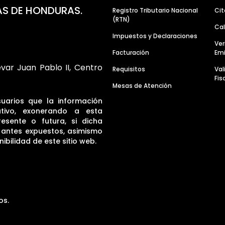
AS DE HONDURAS.
Registro Tributario Nacional
Cit
(RTN)
Cal
Impuestos y Declaraciones
Ver
Facturación
Emi
evar Juan Pablo II, Centro
Requisitos
Va
Fis
Mesas de Atención
suarios que la información
tivo, exonerando a esta
resente o futura, si dicha
s antes expuestos, asimismo
ibilidad de este sitio web.
os.