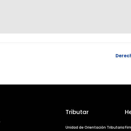
Derech
Tributar
H
Unidad de Orientación Tributaria
Fir