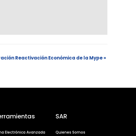
ración Reactivación Económica de la Mype
»
erramientas
SAR
ma Electrónica Avanzada
Quienes Somos