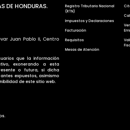
AS DE HONDURAS.
Registro Tributario Nacional
Cit
(RTN)
Cal
Impuestos y Declaraciones
Ver
Facturación
Emi
evar Juan Pablo II, Centro
Requisitos
Va
Fis
Mesas de Atención
suarios que la información
tivo, exonerando a esta
resente o futura, si dicha
s antes expuestos, asimismo
ibilidad de este sitio web.
os.