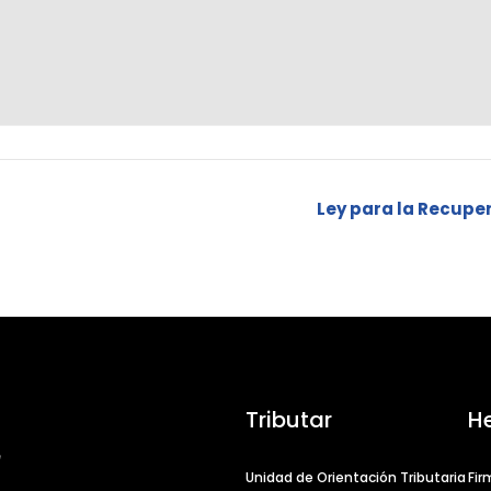
Ley para la Recupe
Tributar
H
Unidad de Orientación Tributaria
Fir