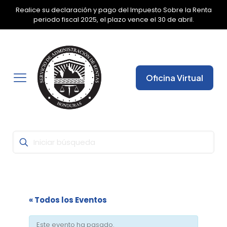
Realice su declaración y pago del Impuesto Sobre la Renta
✕
periodo fiscal 2025, el plazo vence el 30 de abril.
Oficina Virtual
« Todos los Eventos
Este evento ha pasado.