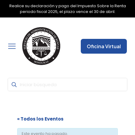
Realice su declaración y pago del Impuesto Sobre la Renta
✕
periodo fiscal 2025, el plazo vence el 30 de abril.
Oficina Virtual
« Todos los Eventos
Este evento ha pasado.