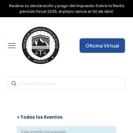
Realice su declaración y pago del Impuesto Sobre la Renta
✕
periodo fiscal 2025, el plazo vence el 30 de abril.
Oficina Virtual
« Todos los Eventos
Este evento ha pasado.