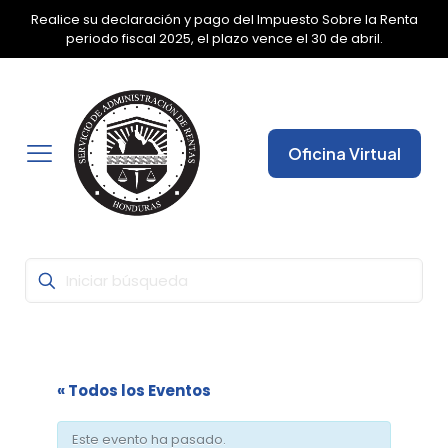
Realice su declaración y pago del Impuesto Sobre la Renta
✕
periodo fiscal 2025, el plazo vence el 30 de abril.
Oficina Virtual
« Todos los Eventos
Este evento ha pasado.