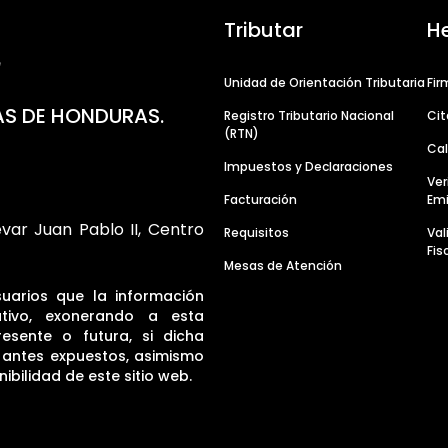
Tributar
H
Unidad de Orientación Tributaria
Fir
AS DE HONDURAS.
Registro Tributario Nacional
Cit
(RTN)
Cal
Impuestos y Declaraciones
Ver
Facturación
Emi
evar Juan Pablo II, Centro
Requisitos
Va
Fis
Mesas de Atención
suarios que la información
tivo, exonerando a esta
resente o futura, si dicha
s antes expuestos, asimismo
ibilidad de este sitio web.