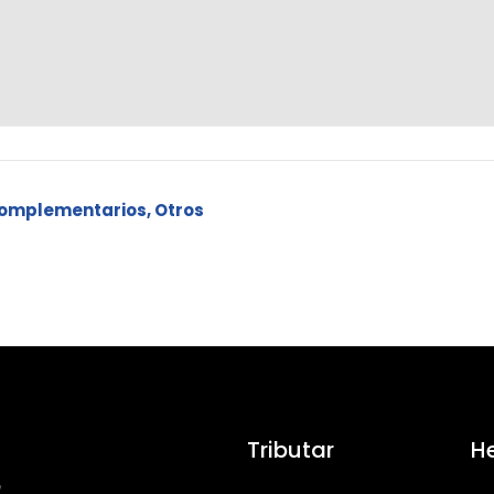
omplementarios, Otros
Tributar
H