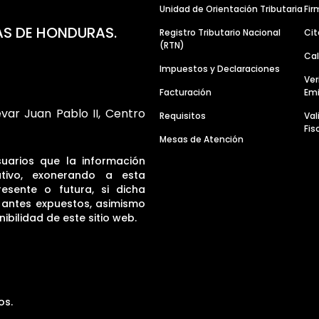
Unidad de Orientación Tributaria
Fir
AS DE HONDURAS.
Registro Tributario Nacional
Cit
(RTN)
Cal
Impuestos y Declaraciones
Ver
Facturación
Emi
evar Juan Pablo II, Centro
Requisitos
Va
Fis
Mesas de Atención
suarios que la información
tivo, exonerando a esta
resente o futura, si dicha
s antes expuestos, asimismo
ibilidad de este sitio web.
os.