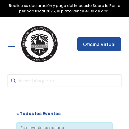
Realice su declaración y pago del Impuesto Sobre la Renta
✕
periodo fiscal 2025, el plazo vence el 30 de abril.
Oficina Virtual
« Todos los Eventos
Este evento ha pasado.