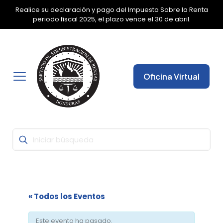
Realice su declaración y pago del Impuesto Sobre la Renta
✕
periodo fiscal 2025, el plazo vence el 30 de abril.
Oficina Virtual
« Todos los Eventos
Este evento ha pasado.