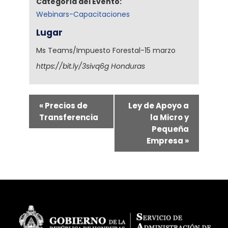
Categoría del Evento:
Webinars-Capacitaciones
Lugar
Ms Teams/Impuesto Forestal-15 marzo
https://bit.ly/3sivq6g
Honduras
«
Precios de
Ley de Apoyo a
Transferencia
la Micro y
Pequeña
Empresa
»