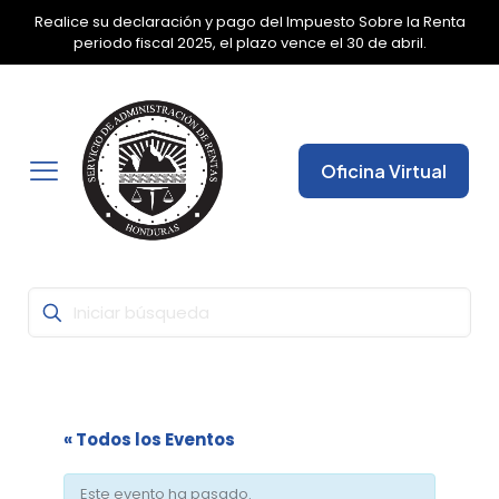
Realice su declaración y pago del Impuesto Sobre la Renta
✕
periodo fiscal 2025, el plazo vence el 30 de abril.
Oficina Virtual
« Todos los Eventos
Este evento ha pasado.