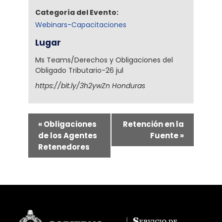
Categoría del Evento:
Webinars-Capacitaciones
Lugar
Ms Teams/Derechos y Obligaciones del
Obligado Tributario-26 jul
https://bit.ly/3h2ywZn
Honduras
«
Obligaciones
Retención en la
de los Agentes
Fuente
»
Retenedores