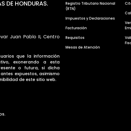
AS DE HONDURAS.
Registro Tributario Nacional
Cit
(RTN)
Cal
Impuestos y Declaraciones
Ver
Facturación
Emi
evar Juan Pablo II, Centro
Requisitos
Va
Fis
Mesas de Atención
suarios que la información
tivo, exonerando a esta
resente o futura, si dicha
s antes expuestos, asimismo
ibilidad de este sitio web.
os.