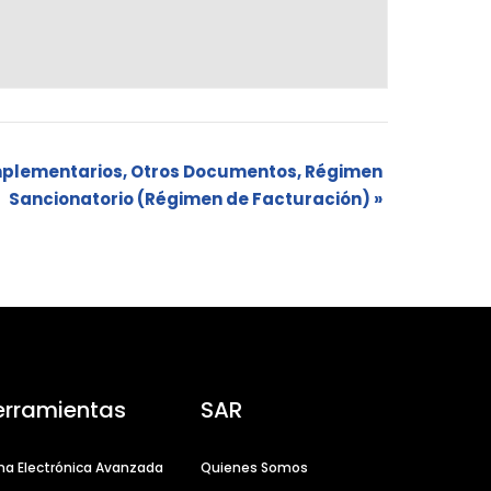
lementarios, Otros Documentos, Régimen
Sancionatorio (Régimen de Facturación)
»
erramientas
SAR
ma Electrónica Avanzada
Quienes Somos