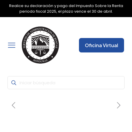
Realice su declaración y pago del Impuesto Sobre la Renta
✕
periodo fiscal 2025, el plazo vence el 30 de abril.
Oficina Virtual