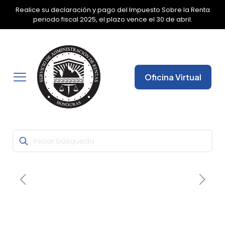
Realice su declaración y pago del Impuesto Sobre la Renta
✕
periodo fiscal 2025, el plazo vence el 30 de abril.
Oficina Virtual