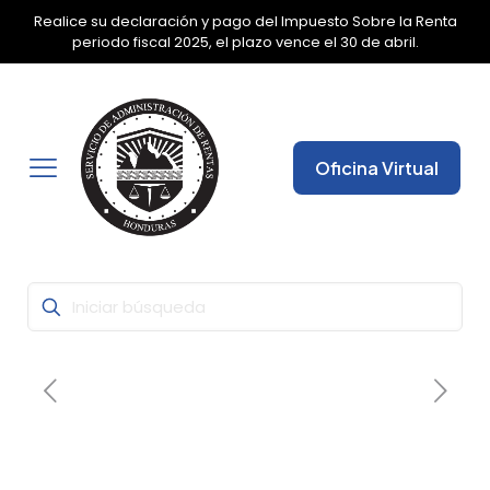
Realice su declaración y pago del Impuesto Sobre la Renta
✕
periodo fiscal 2025, el plazo vence el 30 de abril.
Oficina Virtual