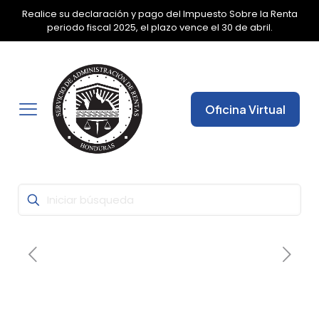
Realice su declaración y pago del Impuesto Sobre la Renta
✕
periodo fiscal 2025, el plazo vence el 30 de abril.
Oficina Virtual