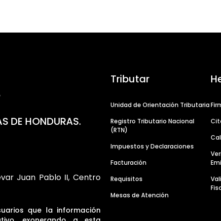
Tributar
H
Unidad de Orientación Tributaria
Fir
AS DE HONDURAS.
Registro Tributario Nacional
Cit
(RTN)
Cal
Impuestos y Declaraciones
Ver
Facturación
Emi
evar Juan Pablo II, Centro
Requisitos
Va
Fis
Mesas de Atención
suarios que la información
tivo, exonerando a esta