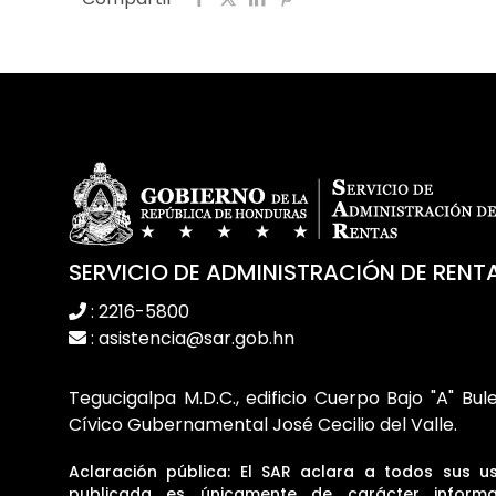
SERVICIO DE ADMINISTRACIÓN DE RENT
: 2216-5800
: asistencia@sar.gob.hn
Tegucigalpa M.D.C., edificio Cuerpo Bajo "A" Bul
Cívico Gubernamental José Cecilio del Valle.
Aclaración pública: El SAR aclara a todos sus u
publicada es únicamente de carácter informa