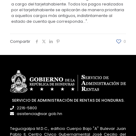
a cargo del tarjetahabiente. Todos los pagos realizados
por el tarjetahabiente se aplicarán de manera prioritaria
a aquellos cargos más antiguos, indistintamente al
estado de cuenta que corresponda...".
Compartir
0
SERVICIO DE ADMINISTRACIÓN DE RENTAS DE HONDURAS.
: 2216-5800
: asistencia@sar.gob.hn
Tegucigalpa M.D.C., edificio Cuerpo Bajo "A" Bulevar Juan
Pablo II, Centro Cívico Gubernamental José Cecilio del