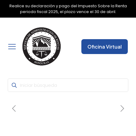
Realice su declaración y pago del Impuesto Sobre la Renta
✕
periodo fiscal 2025, el plazo vence el 30 de abril.
Oficina Virtual