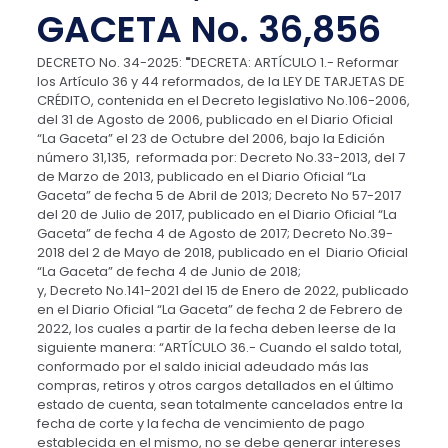
GACETA No. 36,856
DECRETO
No
.
34-2025
:
"
DECRETA: ARTÍCULO 1.- Reformar
los Artículo 36 y 44 reformados, de la LEY DE TARJETAS DE
CRÉDITO, contenida en el
Decreto
legislativo
No
.106-2006,
del 31 de Agosto de 2006, publicado en el Diario Oficial
“La Gaceta” el 23 de Octubre del 2006, bajo la Edición
número 31,135, reformada por:
Decreto
No
.33-2013, del 7
de Marzo de 2013, publicado en el Diario Oficial “La
Gaceta” de fecha 5 de Abril de 2013;
Decreto
No
57-2017
del 20 de Julio de 2017, publicado en el Diario Oficial “La
Gaceta” de fecha 4 de Agosto de 2017;
Decreto
No
.39-
2018 del 2 de Mayo de 2018, publicado en el Diario Oficial
“La Gaceta” de fecha 4 de Junio de 2018;
y,
Decreto
No
.141-2021 del 15 de Enero de 2022, publicado
en el Diario Oficial “La Gaceta” de fecha 2 de Febrero de
2022, los cuales a partir de la fecha deben leerse de la
siguiente manera: “ARTÍCULO 36.- Cuando el saldo total,
conformado por el saldo inicial adeudado más las
compras, retiros y otros cargos detallados en el último
estado de cuenta, sean totalmente cancelados entre la
fecha de corte y la fecha de vencimiento de pago
establecida en el mismo, no se debe generar intereses