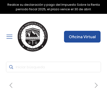
Realice su declaración y pago del Impuesto Sobre la Renta
✕
periodo fiscal 2025, el plazo vence el 30 de abril.
Oficina Virtual