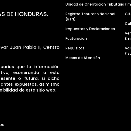
Unidad de Orientación Tributaria
Fir
AS DE HONDURAS.
Registro Tributario Nacional
Cit
(RTN)
Cal
Impuestos y Declaraciones
Ver
Facturación
Emi
evar Juan Pablo II, Centro
Requisitos
Va
Fis
Mesas de Atención
suarios que la información
tivo, exonerando a esta
resente o futura, si dicha
s antes expuestos, asimismo
ibilidad de este sitio web.
os.